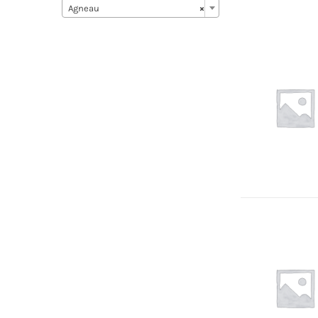
Agneau
×