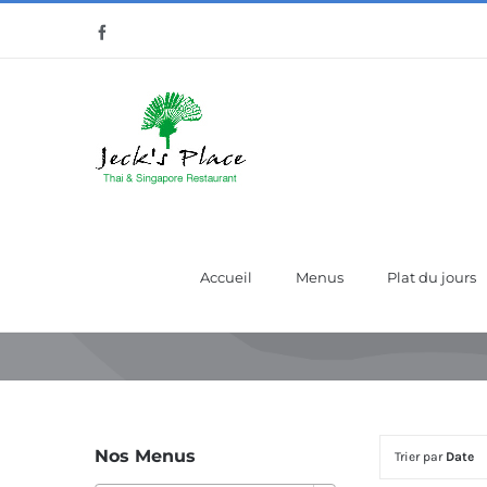
Passer
Facebook
au
contenu
Accueil
Menus
Plat du jours
Nos Menus
Trier par
Date