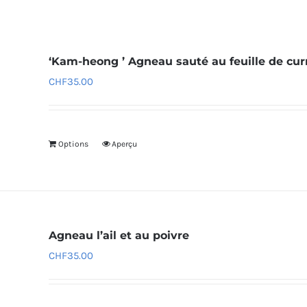
‘Kam-heong ’ Agneau sauté au feuille de cur
CHF
35.00
Options
Aperçu
Agneau l’ail et au poivre
CHF
35.00