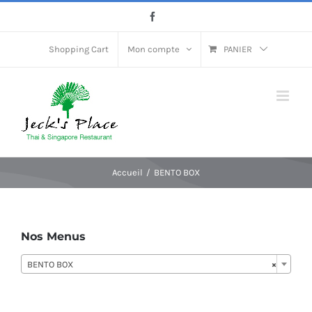
Passer
Facebook
au
contenu
Shopping Cart
Mon compte
PANIER
Accueil
BENTO BOX
Nos Menus
BENTO BOX
×