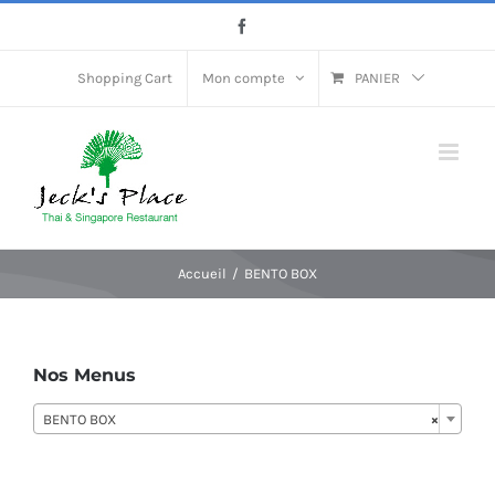
Passer
Facebook
au
contenu
Shopping Cart
Mon compte
PANIER
Accueil
BENTO BOX
Nos Menus
BENTO BOX
×