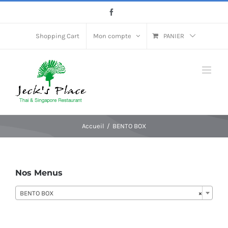
Passer
Facebook
au
contenu
Shopping Cart
Mon compte
PANIER
Accueil
BENTO BOX
Nos Menus
BENTO BOX
×