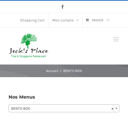
Passer
Facebook
au
contenu
Shopping Cart
Mon compte
PANIER
Accueil
BENTO BOX
Nos Menus
BENTO BOX
×