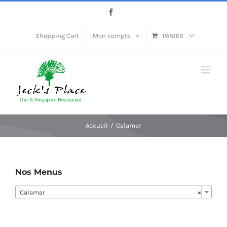
Passer
Facebook
au
contenu
Shopping Cart
Mon compte
PANIER
Accueil
Calamar
Nos Menus
Calamar
×