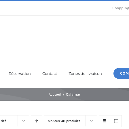
Shopping
Réservation
Contact
Zones de livraison
COM
Accueil
Calamar
rité
Montrer
48 produits