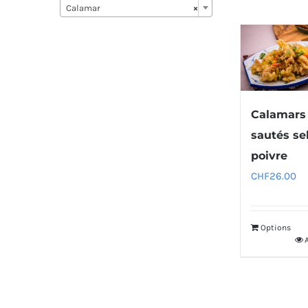
Calamar
×
Calamars
sautés sel
poivre
CHF
26.00
Options