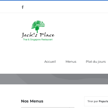
Passer
Facebook
au
contenu
Accueil
Menus
Plat du jours
Nos Menus
Trier par
Popula