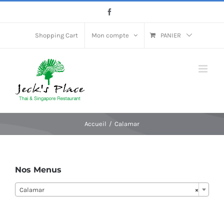
Passer
Facebook
au
contenu
Shopping Cart
Mon compte
PANIER
Accueil
Calamar
Nos Menus
Calamar
×