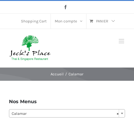
Passer
Facebook
au
contenu
Shopping Cart
Mon compte
PANIER
Accueil
Calamar
Nos Menus
Calamar
×