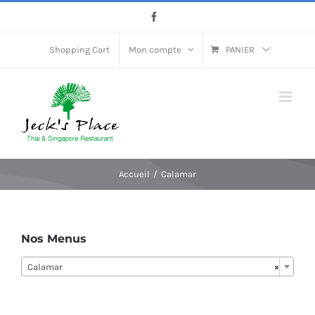
Passer
Facebook
au
contenu
Shopping Cart
Mon compte
PANIER
Accueil
Calamar
Nos Menus
Calamar
×