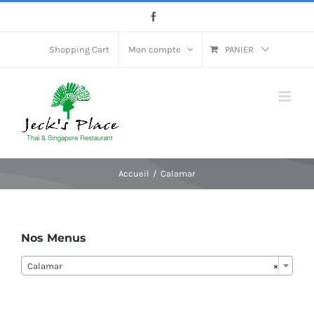
Passer
Facebook
au
contenu
Shopping Cart
Mon compte
PANIER
Accueil
Calamar
Nos Menus
Calamar
×