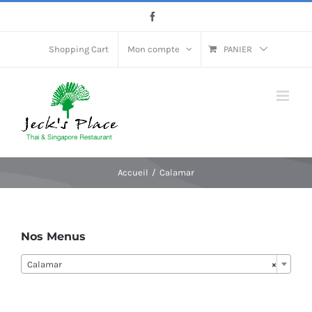
Passer
Facebook
au
contenu
Shopping Cart
Mon compte
PANIER
Accueil
Calamar
Nos Menus
Calamar
×