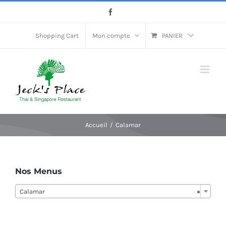
Passer
Facebook
au
contenu
Shopping Cart
Mon compte
PANIER
Accueil
Calamar
Nos Menus
Calamar
×