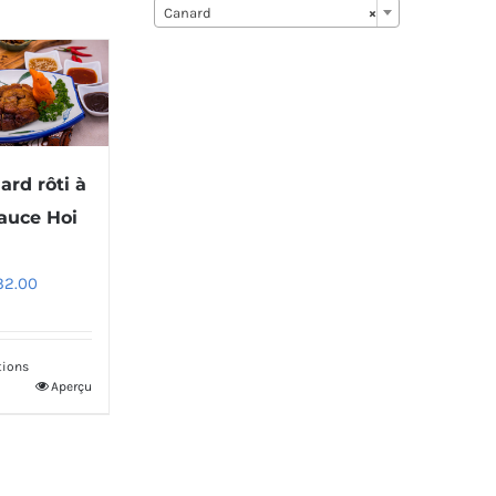
Canard
×
ard rôti à
sauce Hoi
32.00
tions
Aperçu