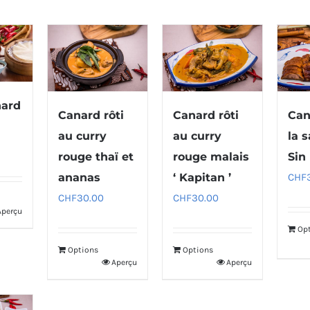
ard
Canard rôti
Canard rôti
Can
au curry
au curry
la 
rouge thaï et
rouge malais
Sin
ananas
‘ Kapitan ’
CHF
CHF
30.00
CHF
30.00
Aperçu
Op
Options
Options
Aperçu
Aperçu