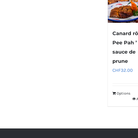
Canard rôt
Pee Pah ’ 
sauce de
prune
CHF
32.00
Options