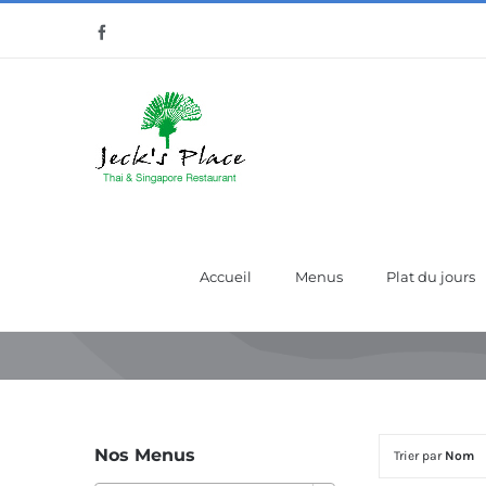
Passer
Facebook
au
contenu
Accueil
Menus
Plat du jours
Nos Menus
Trier par
Nom