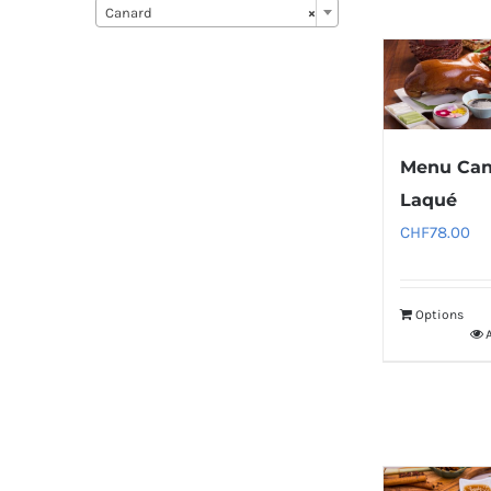
Canard
×
Menu Can
Laqué
CHF
78.00
Options