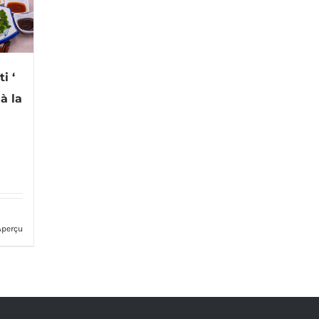
i ‘
à la
Aperçu