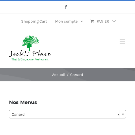
Passer
Facebook
au
contenu
Shopping Cart
Mon compte
PANIER
Accueil
Canard
Nos Menus
Canard
×