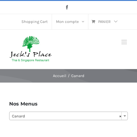
Passer
Facebook
au
contenu
Shopping Cart
Mon compte
PANIER
Accueil
Canard
Nos Menus
Canard
×