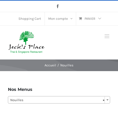
Passer
Facebook
au
contenu
Shopping Cart
Mon compte
PANIER
Accueil
Nouilles
Nos Menus
Nouilles
×