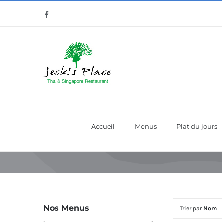
Passer
Facebook
au
contenu
Accueil
Menus
Plat du jours
Nos Menus
Trier par
Nom