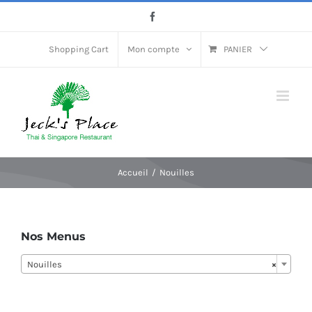
Passer
Facebook
au
contenu
Shopping Cart
Mon compte
PANIER
Accueil
Nouilles
Nos Menus
Nouilles
×