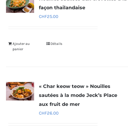
façon thailandaise
CHF
25.00
Ajouter au
Détails
panier
« Char keow teow » Nouilles
sautées à la mode Jeck’s Place
aux fruit de mer
CHF
26.00