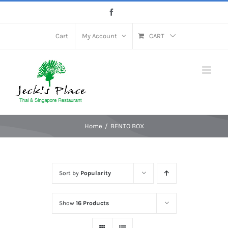
Skip
Facebook
to
content
Cart
My Account
CART
Home
BENTO BOX
Sort by
Popularity
Show
16 Products