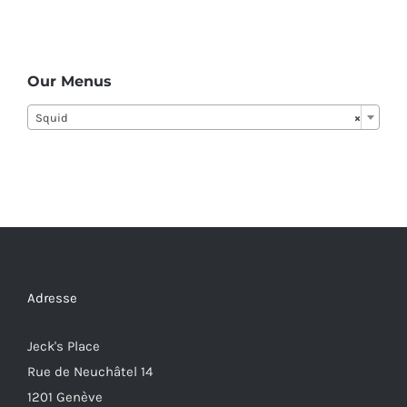
Our Menus
Squid
×
Adresse
Jeck's Place
Rue de Neuchâtel 14
1201 Genève