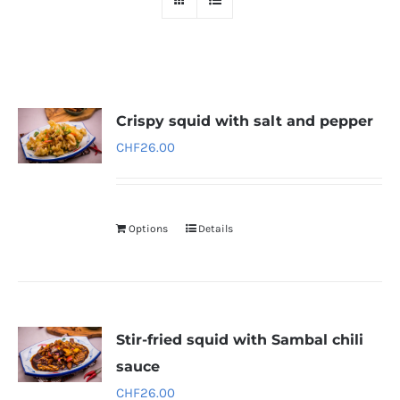
Crispy squid with salt and pepper
CHF
26.00
Options
Details
Stir-fried squid with Sambal chili
sauce
CHF
26.00