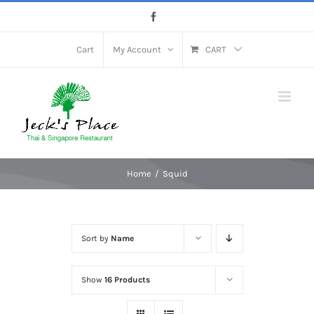
Skip
Facebook
to
content
Cart
My Account
CART
Home
Squid
Sort by
Name
Show
16 Products