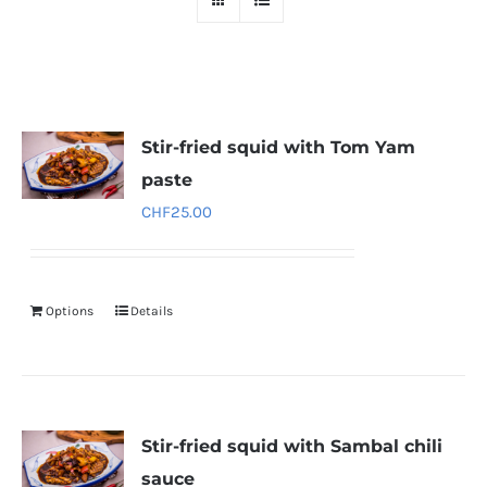
Stir-fried squid with Tom Yam
paste
CHF
25.00
Options
Details
Stir-fried squid with Sambal chili
sauce