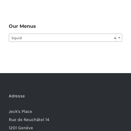
Our Menus
Squid
×
Adresse
Jeck's Place
Rue de Neuchâtel 14
1201 Genève