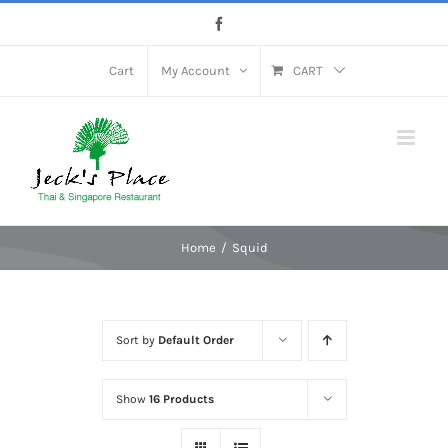
Skip
Facebook
to
content
Cart
My Account
CART
Home
Squid
Sort by
Default Order
Show
16 Products