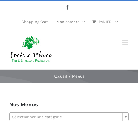
Passer
Facebook
au
contenu
Shopping Cart
Mon compte
PANIER
Accueil
Menus
Nos Menus
Sélectionner une catégorie