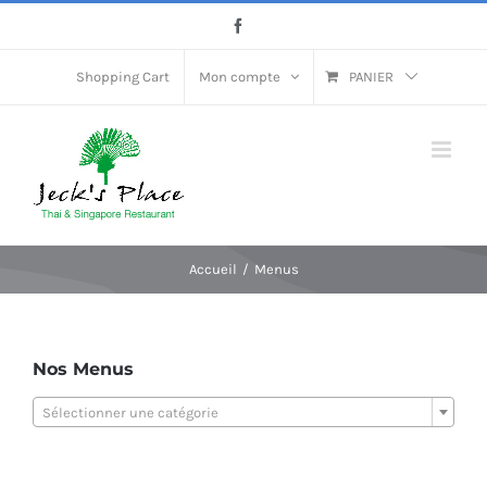
Passer
Facebook
au
contenu
Shopping Cart
Mon compte
PANIER
Accueil
Menus
Nos Menus
Sélectionner une catégorie