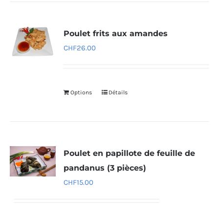
Poulet frits aux amandes
CHF
26.00
Options
Détails
Poulet en papillote de feuille de
pandanus (3 pièces)
CHF
15.00