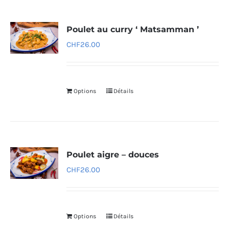
Poulet au curry ‘ Matsamman ’
CHF
26.00
Options
Détails
Poulet aigre – douces
CHF
26.00
Options
Détails