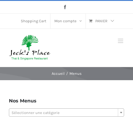
Passer
Facebook
au
contenu
Shopping Cart
Mon compte
PANIER
Accueil
Menus
Nos Menus
Sélectionner une catégorie