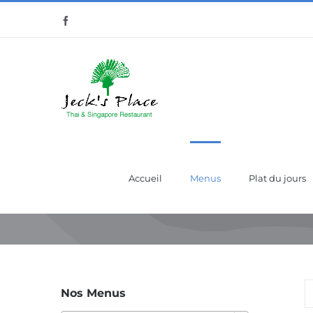
Passer
Facebook
au
contenu
Accueil
Menus
Plat du jours
Nos Menus