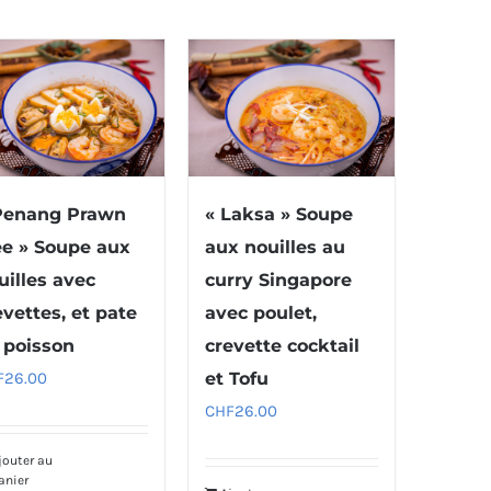
Penang Prawn
« Laksa » Soupe
e » Soupe aux
aux nouilles au
uilles avec
curry Singapore
evettes, et pate
avec poulet,
 poisson
crevette cocktail
F
26.00
et Tofu
CHF
26.00
jouter au
anier