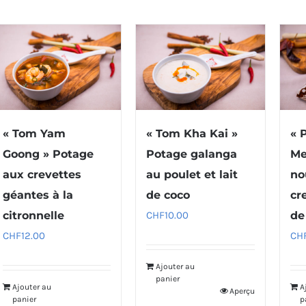
« Tom Yam
« Tom Kha Kai »
« 
Goong » Potage
Potage galanga
Me
aux crevettes
au poulet et lait
no
géantes à la
de coco
cr
citronnelle
CHF
10.00
de
CHF
12.00
CH
Ajouter au
panier
Ajouter au
A
Aperçu
panier
p