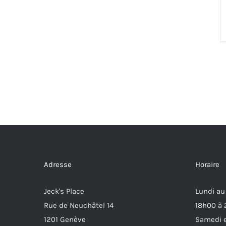
Adresse
Horaire
Jeck's Place
Lundi au
Rue de Neuchâtel 14
18h00 à
1201 Genève
Samedi e