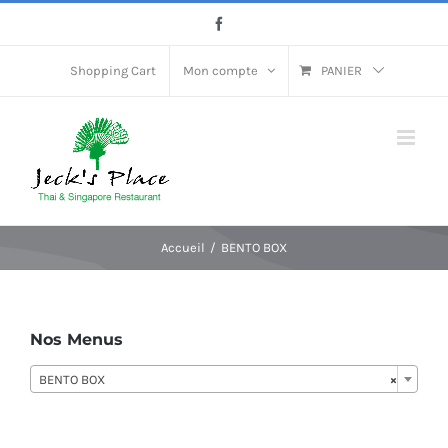
Passer
Facebook
au
contenu
Shopping Cart
Mon compte
PANIER
Accueil
BENTO BOX
Nos Menus
BENTO BOX
×