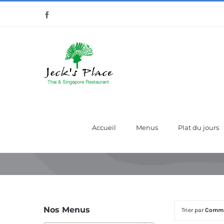
Passer
Facebook
au
contenu
Accueil
Menus
Plat du jours
Nos Menus
Trier par
Comma