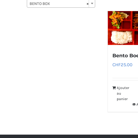
BENTO BOX
×
Bento Bo
CHF
25.00
Ajouter
au
panier