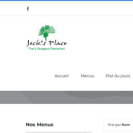
Passer
Facebook
au
contenu
Accueil
Menus
Plat du jours
Nos Menus
Trier par
Nom