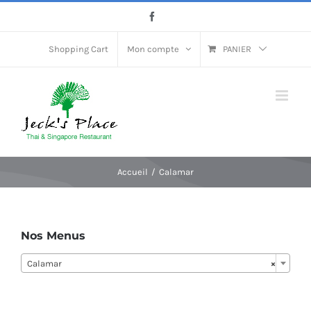
Passer
Facebook
au
contenu
Shopping Cart
Mon compte
PANIER
Accueil
Calamar
Nos Menus
Calamar
×