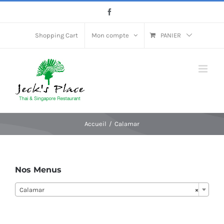
Passer
Facebook
au
contenu
Shopping Cart
Mon compte
PANIER
Accueil
Calamar
Nos Menus
Calamar
×