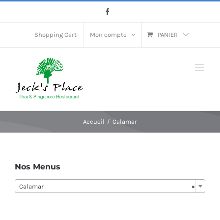
Passer
Facebook
au
contenu
Shopping Cart
Mon compte
PANIER
Accueil
Calamar
Nos Menus
Calamar
×