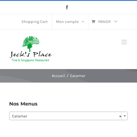
Passer
Facebook
au
contenu
Shopping Cart
Mon compte
PANIER
Accueil
Calamar
Nos Menus
Calamar
×