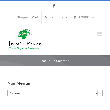
Passer
Facebook
au
contenu
Shopping Cart
Mon compte
PANIER
Accueil
Calamar
Nos Menus
Calamar
×