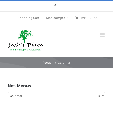
Passer
Facebook
au
contenu
Shopping Cart
Mon compte
PANIER
Accueil
Calamar
Nos Menus
Calamar
×