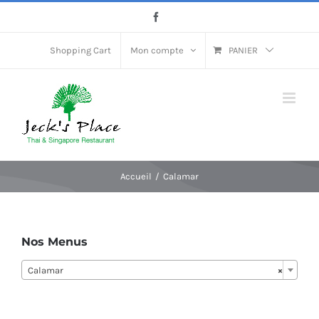
Passer
Facebook
au
contenu
Shopping Cart
Mon compte
PANIER
Accueil
Calamar
Nos Menus
Calamar
×