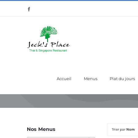
Passer
Facebook
au
contenu
Accueil
Menus
Plat du jours
Nos Menus
Trier par
Nom