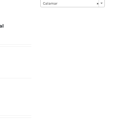
Calamar
×
al