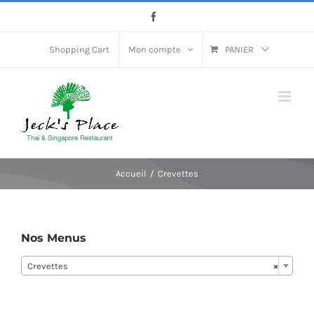
Passer
Facebook
au
contenu
Shopping Cart
Mon compte
PANIER
Accueil
Crevettes
Nos Menus
Crevettes
×