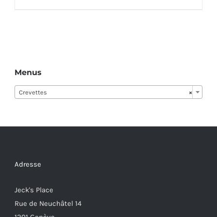
Menus
Crevettes
×
Adresse
Jeck's Place
Rue de Neuchâtel 14
1201 Genève