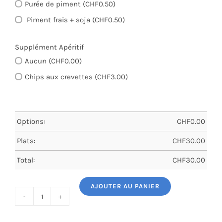
Purée de piment (CHF0.50)
Piment frais + soja (CHF0.50)
Supplément Apéritif
Aucun (CHF0.00)
Chips aux crevettes (CHF3.00)
Options:
CHF
0.00
Plats:
CHF
30.00
Total:
CHF
30.00
AJOUTER AU PANIER
quantité
de