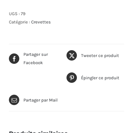
Crevettes
sautées
UGS :
79
aux
Catégorie :
Crevettes
légumes
de
saison
Partager sur
Tweeter ce produit
Facebook
Épingler ce produit
Partager par Mail