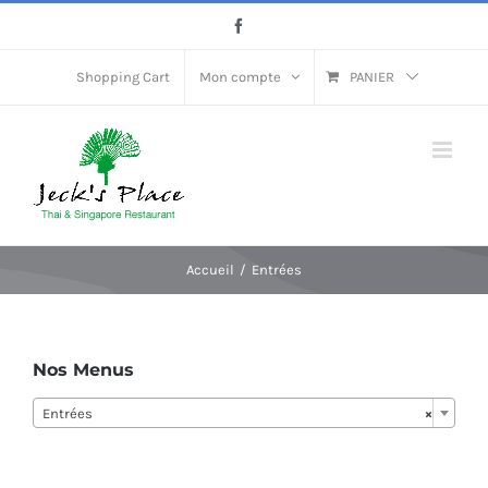
Passer
Facebook
au
contenu
Shopping Cart
Mon compte
PANIER
Accueil
Entrées
Nos Menus
Entrées
×