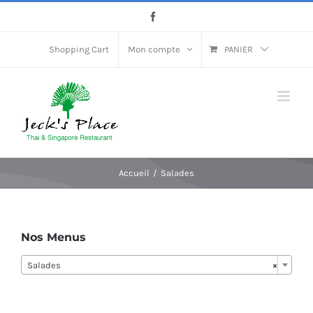
Passer
Facebook
au
contenu
Shopping Cart
Mon compte
PANIER
Accueil
Salades
Nos Menus
Salades
×