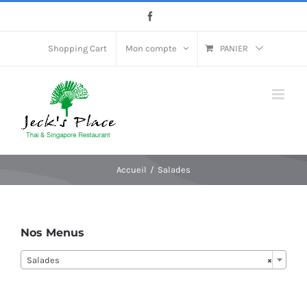
Passer
Facebook
au
contenu
Shopping Cart
Mon compte
PANIER
Accueil
Salades
Nos Menus
Salades
×