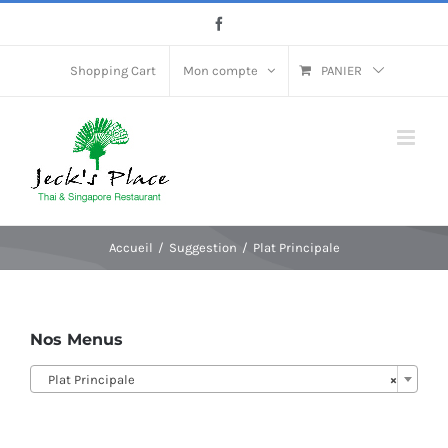
Passer
Facebook
au
contenu
Shopping Cart
Mon compte
PANIER
Accueil
Suggestion
Plat Principale
Nos Menus
Plat Principale
×