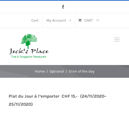
Skip
Facebook
to
content
Cart
My Account
CART
Home
Optional
Dish of the day
Plat du Jour à l’emporter CHF 15.- (24/11/2020–
25/11/2020)