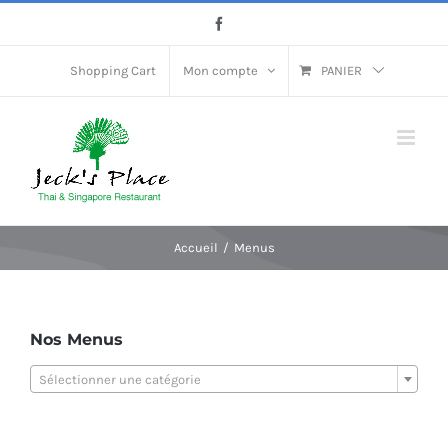
Passer
Facebook
au
contenu
Shopping Cart
Mon compte
PANIER
Accueil
Menus
Nos Menus
Sélectionner une catégorie