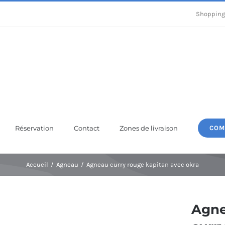
Shopping
Réservation
Contact
Zones de livraison
COM
Accueil
Agneau
Agneau curry rouge kapitan avec okra
Agn