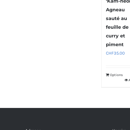
‘Kam-heo
Agneau
sauté au
feuille de
curry et
piment
CHF
35.00
Options