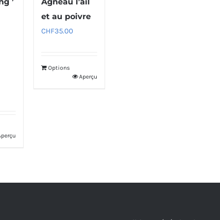
ng ’
Agneau l’ail
et au poivre
CHF
35.00
Options
Aperçu
Aperçu