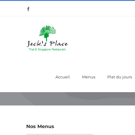
Passer
Facebook
au
contenu
Accueil
Menus
Plat du jours
Nos Menus