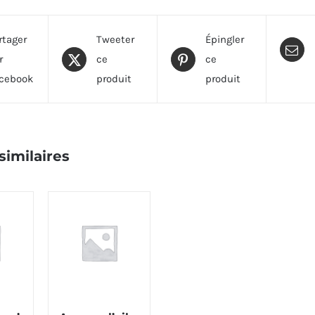
rtager
Tweeter
Épingler
r
ce
ce
cebook
produit
produit
similaires