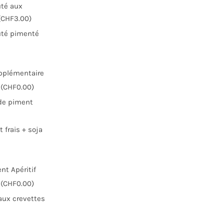
uté aux
(CHF3.00)
uté pimenté
)
pplémentaire
(CHF0.00)
de piment
 frais + soja
t Apéritif
(CHF0.00)
aux crevettes
)