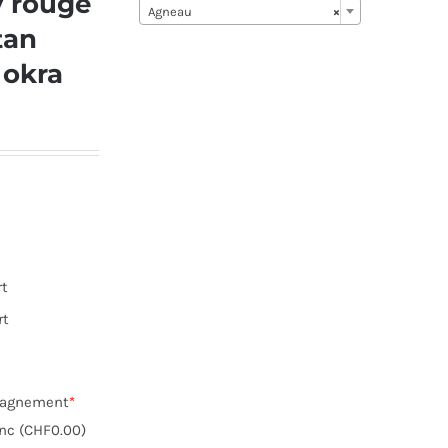
y rouge
Agneau
×
tan
 okra
rt
rt
pagnement
*
anc (CHF0.00)