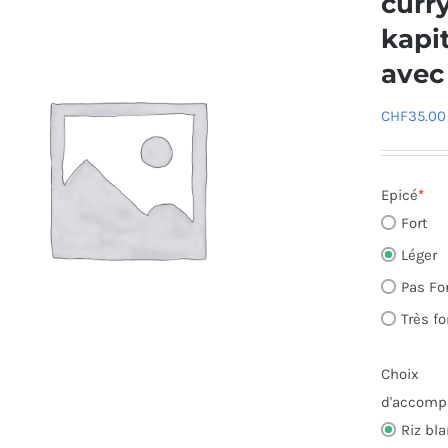
curr
kapi
avec
CHF
35.00
Epicé
*
Fort
Léger
Pas Fo
Très fo
Choix
d'accom
Riz bl