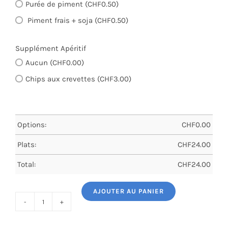
Purée de piment (CHF0.50)
Piment frais + soja (CHF0.50)
Supplément Apéritif
Aucun (CHF0.00)
Chips aux crevettes (CHF3.00)
Options:
CHF
0.00
Plats:
CHF
24.00
Total:
CHF
24.00
AJOUTER AU PANIER
quantité
de