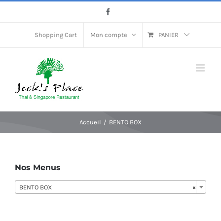
Passer
Facebook
au
contenu
Shopping Cart
Mon compte
PANIER
Accueil
BENTO BOX
Nos Menus
BENTO BOX
×