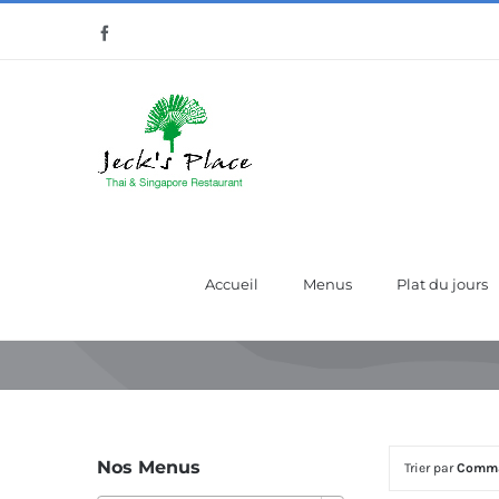
Passer
Facebook
au
contenu
Accueil
Menus
Plat du jours
Nos Menus
Trier par
Comma