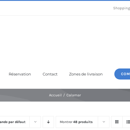
Shopping
Réservation
Contact
Zones de livraison
COM
Accueil
Calamar
nde par défaut
Montrer
48 produits