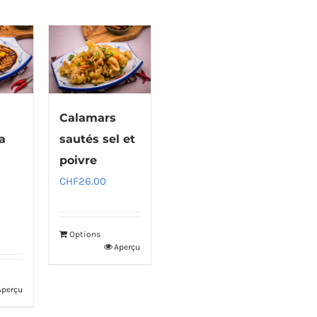
Calamars
la
sautés sel et
poivre
CHF
26.00
Options
Aperçu
Aperçu