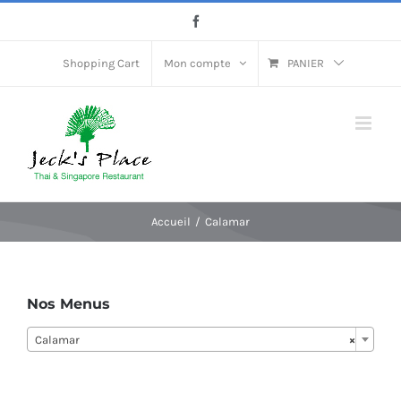
Passer
Facebook
au
contenu
Shopping Cart
Mon compte
PANIER
Accueil
Calamar
Nos Menus
Calamar
×